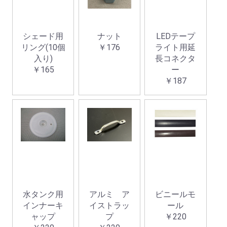
シェード用
ナット
LEDテープ
リング(10個
￥176
ライト用延
入り)
長コネクタ
￥165
ー
￥187
お買い物を続ける
カートへ進む
水タンク用
アルミ ア
ビニールモ
インナーキ
イストラッ
ール
ャップ
プ
￥220