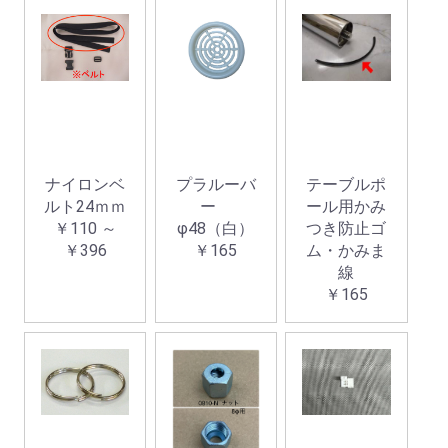
ナイロンベ
プラルーバ
テーブルポ
ルト24ｍｍ
ー
ール用かみ
￥110 ～
φ48（白）
つき防止ゴ
￥396
￥165
ム・かみま
線
￥165