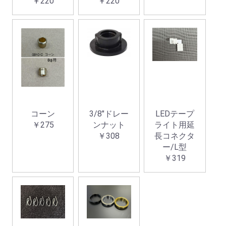
￥220
￥220
コーン
3/8"ドレー
LEDテープ
￥275
ンナット
ライト用延
￥308
長コネクタ
ー/L型
￥319