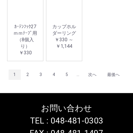
ｶｰﾃﾝﾌｯｸ27
カップホル
ｍｍﾃｰﾌﾟ用
ダーリング
（8個入
￥330 ～
り）
￥1,144
￥330
1
2
3
4
5
...
次へ
最後へ
お問い合わせ
TEL : 048-481-0303