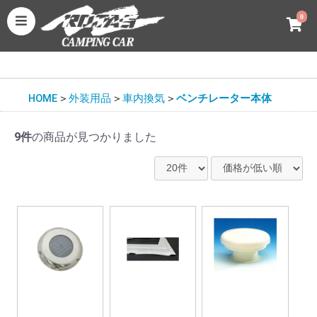
0
HOME
＞
外装用品
＞
車内換気
＞
ベンチレーター本体
9件
の商品が見つかりました