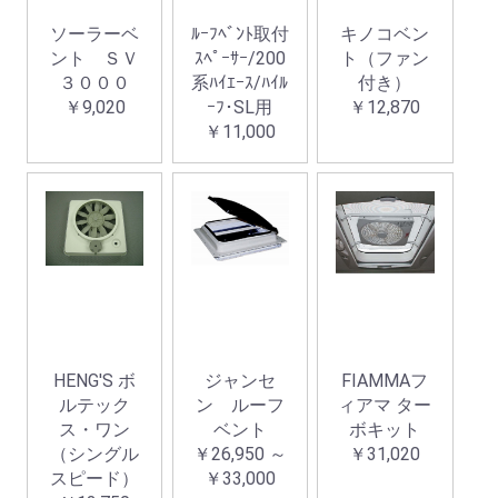
ソーラーベ
ﾙｰﾌﾍﾞﾝﾄ取付
キノコベン
ント ＳＶ
ｽﾍﾟｰｻｰ/200
ト（ファン
３０００
系ﾊｲｴｰｽ/ﾊｲﾙ
付き）
￥9,020
ｰﾌ･SL用
￥12,870
￥11,000
HENG'S ボ
ジャンセ
FIAMMAフ
ルテック
ン ルーフ
ィアマ ター
ス・ワン
ベント
ボキット
（シングル
￥26,950 ～
￥31,020
スピード）
￥33,000