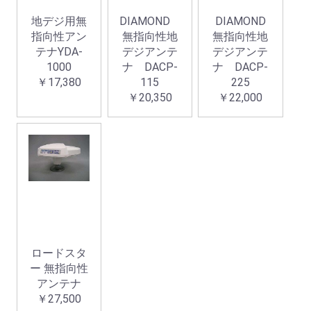
地デジ用無
DIAMOND
DIAMOND
指向性アン
無指向性地
無指向性地
テナYDA-
デジアンテ
デジアンテ
1000
ナ DACP-
ナ DACP-
￥17,380
115
225
￥20,350
￥22,000
ロードスタ
ー 無指向性
お買い物を続ける
カートへ進む
アンテナ
￥27,500