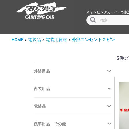
キャンピングカーパーツ販
HOME
＞
電装品
＞
電装用資材
＞
外部コンセント２ピン
5件
の
外装用品
内装用品
電装品
洗車用品・その他