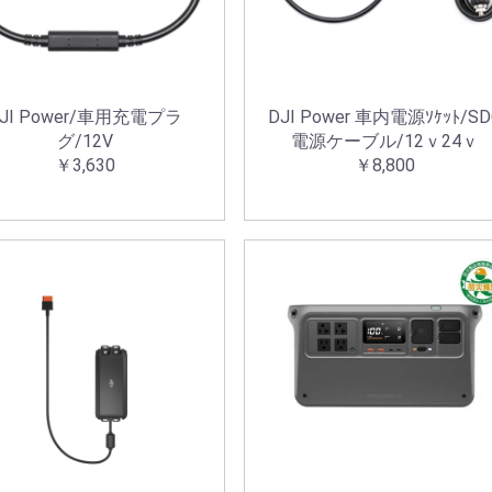
JI Power/車用充電プラ
DJI Power 車内電源ｿｹｯﾄ/SD
グ/12V
電源ケーブル/12ｖ24ｖ
￥3,630
￥8,800
お買い物を続ける
カートへ進む