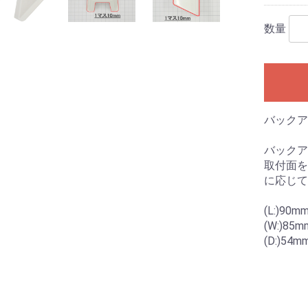
数量
バックア
バックア
取付面を
に応じて
(L:)90m
(W:)85m
(D:)54m