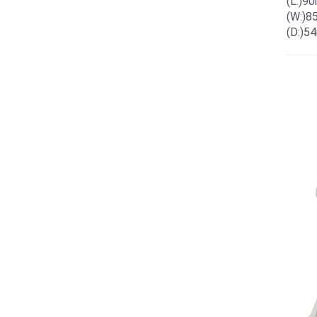
(L:)9
(W:)
(D:)5