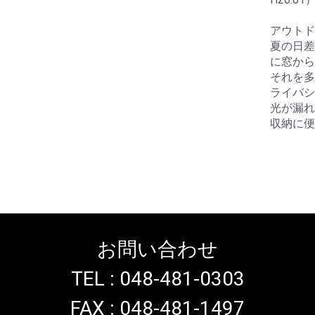
アウトド
夏の日差
に窓から
それを多
ライバシ
光が漏れ
収納に便
お問い合わせ
TEL : 048-481-0303
FAX : 048-481-1497