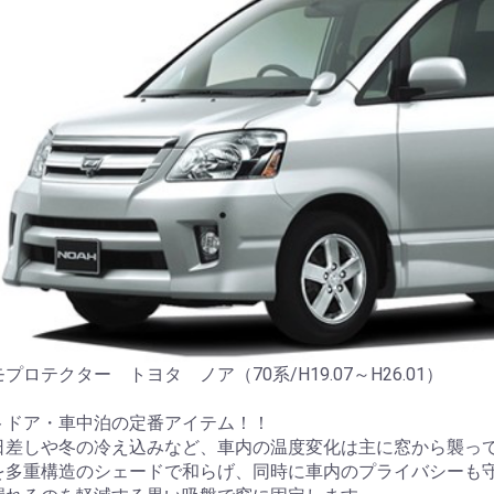
プロテクター トヨタ ノア（70系/H19.07～H26.01）
トドア・車中泊の定番アイテム！！
日差しや冬の冷え込みなど、車内の温度変化は主に窓から襲っ
を多重構造のシェードで和らげ、同時に車内のプライバシーも