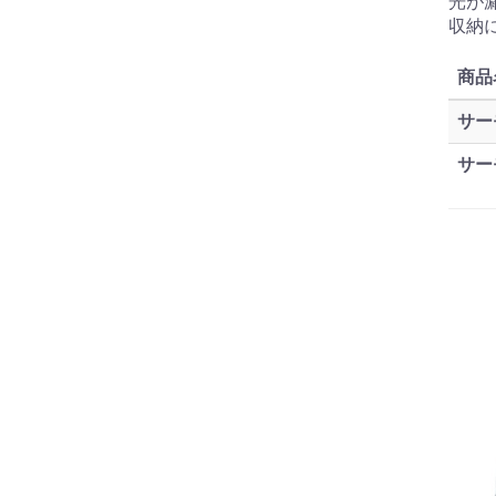
光が
収納
商品
サー
サー