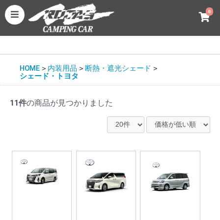
0
HOME
＞
内装用品
＞
断熱・遮光シェード
＞
シェード・トヨタ
11件
の商品が見つかりました