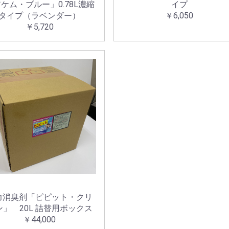
ケム・ブルー」0.78L濃縮
イプ
タイプ（ラベンダー）
￥6,050
￥5,720
力消臭剤「ピピット・クリ
ン」 20L 詰替用ボックス
￥44,000