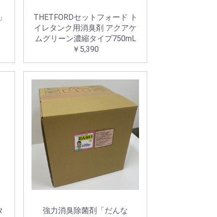
ア」
THETFORDセットフォード ト
イレタンク用消臭剤 アクアケ
ムグリーン濃縮タイプ750mL
￥5,390
タ
強力消臭除菌剤「だんな