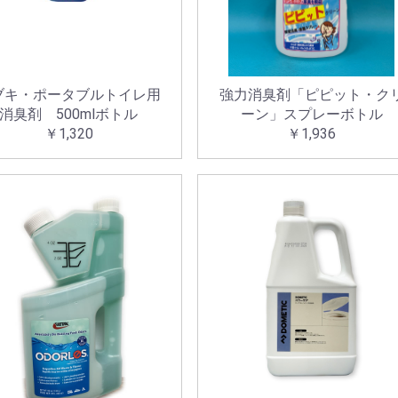
ブキ・ポータブルトイレ用
強力消臭剤「ピピット・ク
消臭剤 500mlボトル
ーン」スプレーボトル
￥1,320
￥1,936