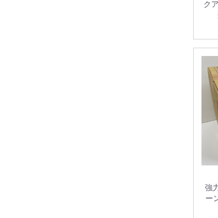
クア
強
ー