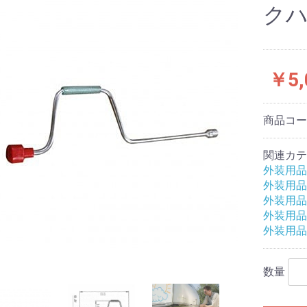
ク
お買い物を続ける
カートへ進む
￥5,
商品コ
関連カテ
外装用品
外装用品
外装用品
外装用品
外装用品
数量