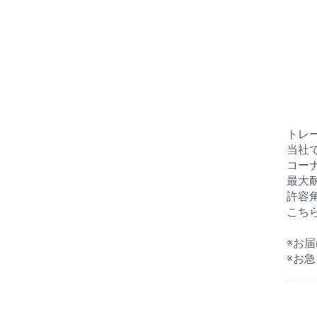
トレ
当社
コー
最大
許容
こち
※お
※お