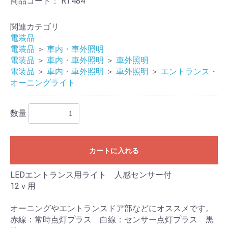
商品コード：
RT484
お買い物を続ける
カートへ進む
関連カテゴリ
電装品
電装品
＞
車内・車外照明
電装品
＞
車内・車外照明
＞
車外照明
電装品
＞
車内・車外照明
＞
車外照明
＞
エントランス・
オーニングライト
数量
カートに入れる
LEDエントランス用ライト 人感センサー付
12ｖ用
オーニングやエントランスドア部などにオススメです。
赤線：常時点灯プラス 白線：センサー点灯プラス 黒