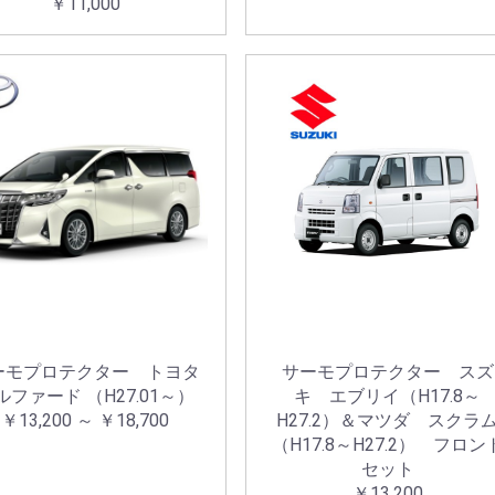
￥11,000
お買い物を続ける
カートへ進む
ーモプロテクター トヨタ
サーモプロテクター スズ
ルファード （H27.01～）
キ エブリイ（H17.8～
￥13,200 ～ ￥18,700
H27.2）＆マツダ スクラ
（H17.8～H27.2） フロン
セット
￥13,200