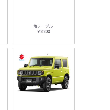
ル
角テーブル
￥8,800